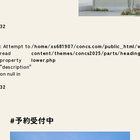
32
: Attempt to
/home/xs681907/concs.com/public_html/
read
content/themes/concs2025/parts/headin
property
lower.php
"description"
on null in
32
#予約受付中