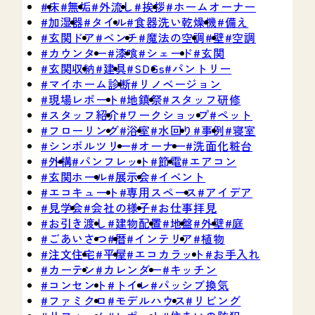
床
無垢
外流し
挨拶
ホームオーナー
加湿器
タイル
食器洗い乾燥機
備え
玄関ドア
ベンチ
魔法の空調
壁
空調
カウンター
漆喰
シェード
玄関
玄関収納
建具
SDGs
パントリー
マイホーム診断
リノベージョン
現場レポート
地鎮祭
スタッフ研修
スタッフ紹介
ワークショップ
ペット
フローリング
浴室
水回り
事例
寝室
シンボルツリー
オーナー
洗面化粧台
外構
パンフレット
節電
エアコン
玄関ホール
展示会
イベント
エコキュート
専用スペース
アイデア
見学会
会社の様子
お仕事拝見
お引き渡し
建物配置
地盤
外壁
庭
ごあいさつ
暦
インテリア
植物
注文住宅
平屋
エコカラット
お手入れ
カーテン
カレンダー
キッチン
コンセント
トイレ
パッシブ換気
ファミクロ
モデルハウス
リビング