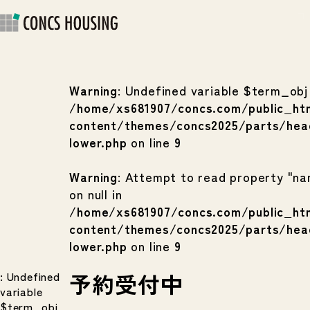
Warning
: Undefined variable $term_obj 
/home/xs681907/concs.com/public_ht
content/themes/concs2025/parts/hea
lower.php
on line
9
Warning
: Attempt to read property "n
on null in
/home/xs681907/concs.com/public_ht
content/themes/concs2025/parts/hea
lower.php
on line
9
: Undefined
予約受付中
variable
$term_obj