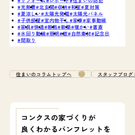
リフォーム
レポート
住まいの防犯
光熱費
北玄関
収納
和室
夏対策
夏涼しい
太陽光発電
太陽光パネル
子供部屋
室内物干し
家事
家事動線
家具
快適
断熱
新築
暖かい
書斎
水回り動線
照明
窓
自然素材
記念日
間取り
住まいのコラムトップへ
スタッフブログ
コンクスの家づくりが
良くわかる
パンフレットを