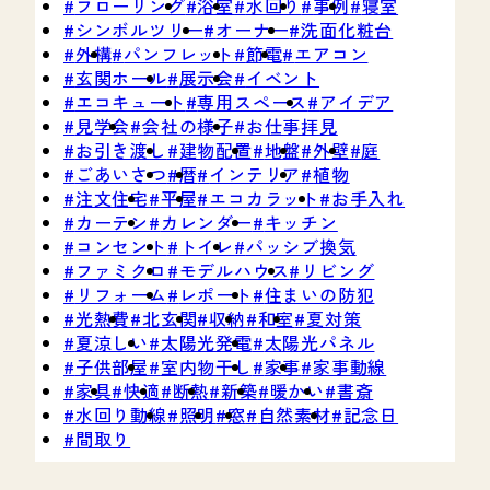
フローリング
浴室
水回り
事例
寝室
シンボルツリー
オーナー
洗面化粧台
外構
パンフレット
節電
エアコン
玄関ホール
展示会
イベント
エコキュート
専用スペース
アイデア
見学会
会社の様子
お仕事拝見
お引き渡し
建物配置
地盤
外壁
庭
ごあいさつ
暦
インテリア
植物
注文住宅
平屋
エコカラット
お手入れ
カーテン
カレンダー
キッチン
コンセント
トイレ
パッシブ換気
ファミクロ
モデルハウス
リビング
リフォーム
レポート
住まいの防犯
光熱費
北玄関
収納
和室
夏対策
夏涼しい
太陽光発電
太陽光パネル
1
子供部屋
室内物干し
家事
家事動線
家具
快適
断熱
新築
暖かい
書斎
水回り動線
照明
窓
自然素材
記念日
間取り