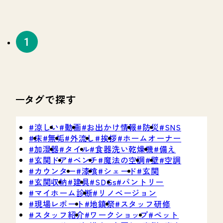
タグで探す
涼しい
動画
お出かけ情報
防災
SNS
床
無垢
外流し
挨拶
ホームオーナー
加湿器
タイル
食器洗い乾燥機
備え
玄関ドア
ベンチ
魔法の空調
壁
空調
カウンター
漆喰
シェード
玄関
玄関収納
建具
SDGs
パントリー
マイホーム診断
リノベージョン
現場レポート
地鎮祭
スタッフ研修
スタッフ紹介
ワークショップ
ペット