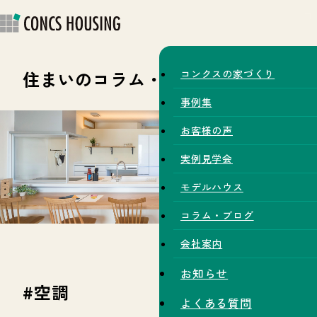
住まいのコラム・スタッフブログ
コンクスの家づくり
事例集
お客様の声
実例見学会
モデルハウス
コラム・ブログ
会社案内
お知らせ
#空調
よくある質問