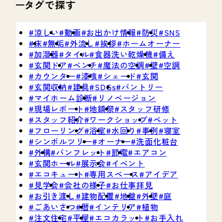
タグで探す
涼しい
動画
お出かけ情報
防災
SNS
床
無垢
外流し
挨拶
ホームオーナー
加湿器
タイル
食器洗い乾燥機
備え
玄関ドア
ベンチ
魔法の空調
壁
空調
カウンター
漆喰
シェード
玄関
玄関収納
建具
SDGs
パントリー
マイホーム診断
リノベージョン
現場レポート
地鎮祭
スタッフ研修
スタッフ紹介
ワークショップ
ペット
フローリング
浴室
水回り
事例
寝室
シンボルツリー
オーナー
洗面化粧台
外構
パンフレット
節電
エアコン
玄関ホール
展示会
イベント
エコキュート
専用スペース
アイデア
見学会
会社の様子
お仕事拝見
お引き渡し
建物配置
地盤
外壁
庭
ごあいさつ
暦
インテリア
植物
注文住宅
平屋
エコカラット
お手入れ