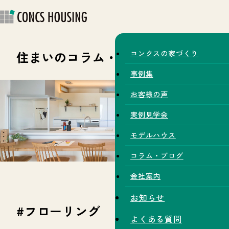
住まいのコラム・スタッフブログ
コンクスの家づくり
事例集
お客様の声
実例見学会
モデルハウス
コラム・ブログ
会社案内
お知らせ
#フローリング
よくある質問