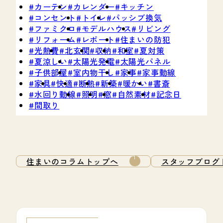
カーテン
カレンダー
キッチン
コンセント
トイレ
パッシブ換気
ファミクロ
モデルハウス
リビング
リフォーム
レポート
住まいの防犯
光熱費
北玄関
収納
和室
夏対策
夏涼しい
太陽光発電
太陽光パネル
子供部屋
室内物干し
家事
家事動線
家具
快適
断熱
新築
暖かい
書斎
水回り動線
照明
窓
自然素材
記念日
間取り
住まいのコラムトップへ
スタッフブログ
1