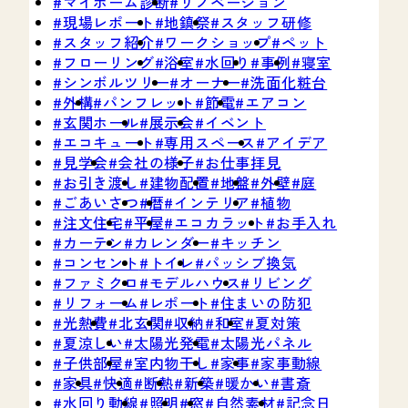
マイホーム診断
リノベージョン
現場レポート
地鎮祭
スタッフ研修
スタッフ紹介
ワークショップ
ペット
フローリング
浴室
水回り
事例
寝室
シンボルツリー
オーナー
洗面化粧台
外構
パンフレット
節電
エアコン
玄関ホール
展示会
イベント
エコキュート
専用スペース
アイデア
見学会
会社の様子
お仕事拝見
お引き渡し
建物配置
地盤
外壁
庭
ごあいさつ
暦
インテリア
植物
注文住宅
平屋
エコカラット
お手入れ
カーテン
カレンダー
キッチン
コンセント
トイレ
パッシブ換気
ファミクロ
モデルハウス
リビング
リフォーム
レポート
住まいの防犯
光熱費
北玄関
収納
和室
夏対策
夏涼しい
太陽光発電
太陽光パネル
子供部屋
室内物干し
家事
家事動線
家具
快適
断熱
新築
暖かい
書斎
水回り動線
照明
窓
自然素材
記念日