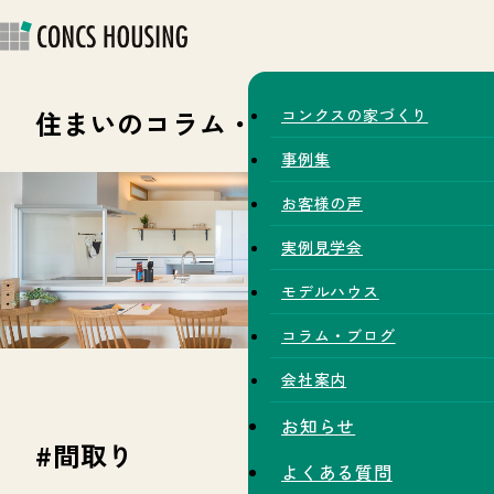
住まいのコラム・スタッフブログ
コンクスの家づくり
事例集
お客様の声
実例見学会
モデルハウス
コラム・ブログ
会社案内
お知らせ
#間取り
よくある質問