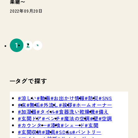
楽継〜
2022年09月20日
タグで探す
涼しい
動画
お出かけ情報
防災
SNS
床
無垢
外流し
挨拶
ホームオーナー
加湿器
タイル
食器洗い乾燥機
備え
玄関ドア
ベンチ
魔法の空調
壁
空調
カウンター
漆喰
シェード
玄関
玄関収納
建具
SDGs
パントリー