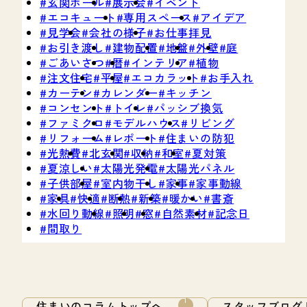
玄関ホール
展示会
イベント
エコキュート
専用スペース
アイデア
見学会
会社の様子
お仕事拝見
お引き渡し
建物配置
地盤
外壁
庭
ごあいさつ
暦
インテリア
植物
注文住宅
平屋
エコカラット
お手入れ
カーテン
カレンダー
キッチン
コンセント
トイレ
パッシブ換気
ファミクロ
モデルハウス
リビング
リフォーム
レポート
住まいの防犯
光熱費
北玄関
収納
和室
夏対策
夏涼しい
太陽光発電
太陽光パネル
子供部屋
室内物干し
家事
家事動線
家具
快適
断熱
新築
暖かい
書斎
水回り動線
照明
窓
自然素材
記念日
間取り
住まいのコラムトップへ
スタッフブログ