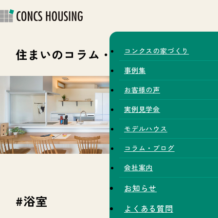
住まいのコラム・スタッフブログ
コンクスの家づくり
事例集
お客様の声
実例見学会
モデルハウス
コラム・ブログ
会社案内
お知らせ
#浴室
よくある質問