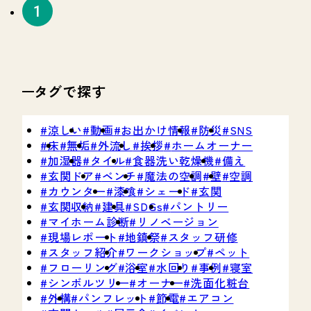
タグで探す
涼しい
動画
お出かけ情報
防災
SNS
床
無垢
外流し
挨拶
ホームオーナー
加湿器
タイル
食器洗い乾燥機
備え
玄関ドア
ベンチ
魔法の空調
壁
空調
カウンター
漆喰
シェード
玄関
玄関収納
建具
SDGs
パントリー
マイホーム診断
リノベージョン
現場レポート
地鎮祭
スタッフ研修
スタッフ紹介
ワークショップ
ペット
フローリング
浴室
水回り
事例
寝室
シンボルツリー
オーナー
洗面化粧台
外構
パンフレット
節電
エアコン