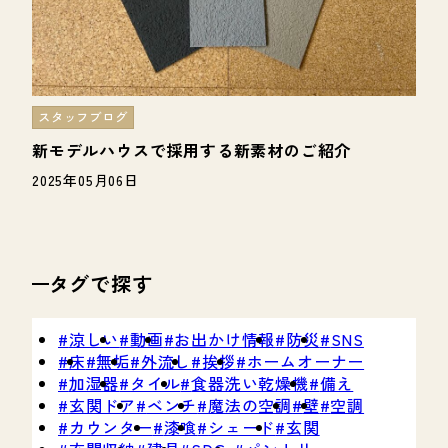
スタッフブログ
新モデルハウスで採用する新素材のご紹介
2025年05月06日
タグで探す
涼しい
動画
お出かけ情報
防災
SNS
床
無垢
外流し
挨拶
ホームオーナー
加湿器
タイル
食器洗い乾燥機
備え
玄関ドア
ベンチ
魔法の空調
壁
空調
カウンター
漆喰
シェード
玄関