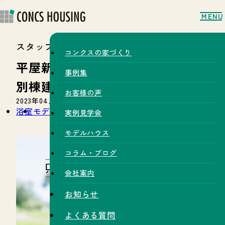
MENU
スタッフブログ
コンクスの家づくり
平屋新モデルハウス～UB工事・
事例集
別棟建物～
お客様の声
2023年04月11日
浴室
モデルハウス
実例見学会
モデルハウス
コラム・ブログ
会社案内
お知らせ
よくある質問