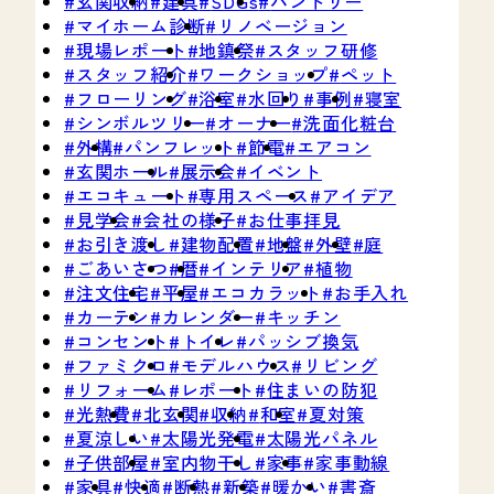
玄関収納
建具
SDGs
パントリー
マイホーム診断
リノベージョン
現場レポート
地鎮祭
スタッフ研修
スタッフ紹介
ワークショップ
ペット
フローリング
浴室
水回り
事例
寝室
シンボルツリー
オーナー
洗面化粧台
外構
パンフレット
節電
エアコン
玄関ホール
展示会
イベント
エコキュート
専用スペース
アイデア
見学会
会社の様子
お仕事拝見
お引き渡し
建物配置
地盤
外壁
庭
ごあいさつ
暦
インテリア
植物
注文住宅
平屋
エコカラット
お手入れ
カーテン
カレンダー
キッチン
コンセント
トイレ
パッシブ換気
ファミクロ
モデルハウス
リビング
リフォーム
レポート
住まいの防犯
光熱費
北玄関
収納
和室
夏対策
夏涼しい
太陽光発電
太陽光パネル
子供部屋
室内物干し
家事
家事動線
家具
快適
断熱
新築
暖かい
書斎