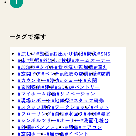
タグで探す
涼しい
動画
お出かけ情報
防災
SNS
床
無垢
外流し
挨拶
ホームオーナー
加湿器
タイル
食器洗い乾燥機
備え
1
玄関ドア
ベンチ
魔法の空調
壁
空調
カウンター
漆喰
シェード
玄関
玄関収納
建具
SDGs
パントリー
マイホーム診断
リノベージョン
現場レポート
地鎮祭
スタッフ研修
スタッフ紹介
ワークショップ
ペット
フローリング
浴室
水回り
事例
寝室
シンボルツリー
オーナー
洗面化粧台
外構
パンフレット
節電
エアコン
玄関ホール
展示会
イベント