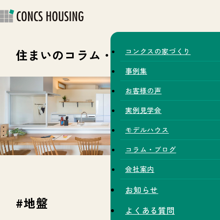
住まいのコラム・スタッフブログ
コンクスの家づくり
事例集
お客様の声
実例見学会
モデルハウス
コラム・ブログ
会社案内
お知らせ
#地盤
よくある質問