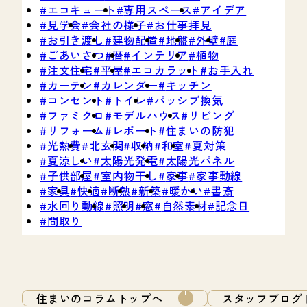
エコキュート
専用スペース
アイデア
見学会
会社の様子
お仕事拝見
お引き渡し
建物配置
地盤
外壁
庭
ごあいさつ
暦
インテリア
植物
注文住宅
平屋
エコカラット
お手入れ
カーテン
カレンダー
キッチン
コンセント
トイレ
パッシブ換気
ファミクロ
モデルハウス
リビング
リフォーム
レポート
住まいの防犯
光熱費
北玄関
収納
和室
夏対策
夏涼しい
太陽光発電
太陽光パネル
子供部屋
室内物干し
家事
家事動線
家具
快適
断熱
新築
暖かい
書斎
水回り動線
照明
窓
自然素材
記念日
間取り
住まいのコラムトップへ
スタッフブログ