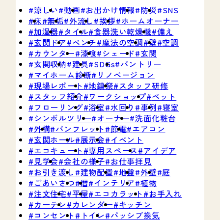
涼しい
動画
お出かけ情報
防災
SNS
床
無垢
外流し
挨拶
ホームオーナー
加湿器
タイル
食器洗い乾燥機
備え
玄関ドア
ベンチ
魔法の空調
壁
空調
カウンター
漆喰
シェード
玄関
玄関収納
建具
SDGs
パントリー
マイホーム診断
リノベージョン
現場レポート
地鎮祭
スタッフ研修
スタッフ紹介
ワークショップ
ペット
フローリング
浴室
水回り
事例
寝室
シンボルツリー
オーナー
洗面化粧台
1
外構
パンフレット
節電
エアコン
玄関ホール
展示会
イベント
エコキュート
専用スペース
アイデア
見学会
会社の様子
お仕事拝見
お引き渡し
建物配置
地盤
外壁
庭
ごあいさつ
暦
インテリア
植物
注文住宅
平屋
エコカラット
お手入れ
カーテン
カレンダー
キッチン
コンセント
トイレ
パッシブ換気