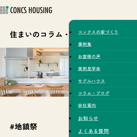
住まいのコラム・スタッフブログ
コンクスの家づくり
事例集
お客様の声
実例見学会
モデルハウス
コラム・ブログ
会社案内
お知らせ
#地鎮祭
よくある質問