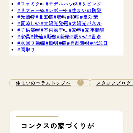
ファミクロ
モデルハウス
リビング
リフォーム
レポート
住まいの防犯
光熱費
北玄関
収納
和室
夏対策
夏涼しい
太陽光発電
太陽光パネル
子供部屋
室内物干し
家事
家事動線
家具
快適
断熱
新築
暖かい
書斎
水回り動線
照明
窓
自然素材
記念日
間取り
住まいのコラムトップへ
スタッフブログ
コンクスの家づくりが