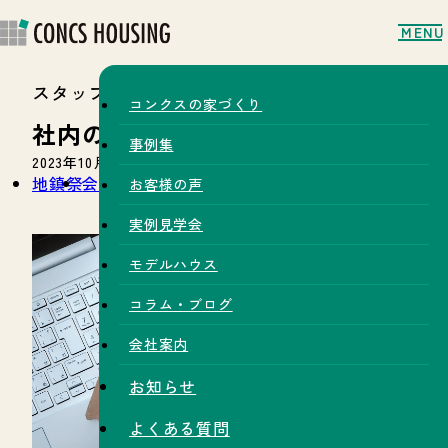
MENU
スタッフブログ
コンクスの家づくり
社内のお仕事紹介【営業編】
事例集
2023年10月24日
地鎮祭
会社の様子
お仕事拝見
お客様の声
実例見学会
モデルハウス
コラム・ブログ
会社案内
お知らせ
よくある質問