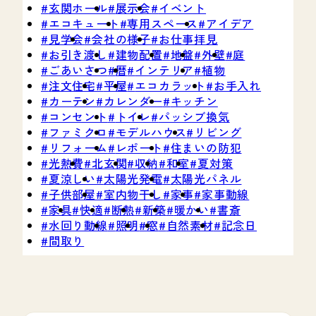
玄関ホール
展示会
イベント
エコキュート
専用スペース
アイデア
見学会
会社の様子
お仕事拝見
お引き渡し
建物配置
地盤
外壁
庭
ごあいさつ
暦
インテリア
植物
注文住宅
平屋
エコカラット
お手入れ
カーテン
カレンダー
キッチン
コンセント
トイレ
パッシブ換気
ファミクロ
モデルハウス
リビング
リフォーム
レポート
住まいの防犯
光熱費
北玄関
収納
和室
夏対策
夏涼しい
太陽光発電
太陽光パネル
子供部屋
室内物干し
家事
家事動線
家具
快適
断熱
新築
暖かい
書斎
水回り動線
照明
窓
自然素材
記念日
間取り