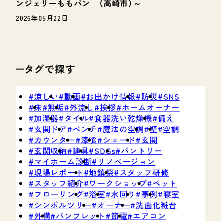
ンジェリーももパン （高崎市）～
2026年05月22日
タグで探す
涼しい
動画
お出かけ情報
防災
SNS
床
無垢
外流し
挨拶
ホームオーナー
加湿器
タイル
食器洗い乾燥機
備え
玄関ドア
ベンチ
魔法の空調
壁
空調
カウンター
漆喰
シェード
玄関
玄関収納
建具
SDGs
パントリー
マイホーム診断
リノベージョン
現場レポート
地鎮祭
スタッフ研修
スタッフ紹介
ワークショップ
ペット
フローリング
浴室
水回り
事例
寝室
シンボルツリー
オーナー
洗面化粧台
外構
パンフレット
節電
エアコン