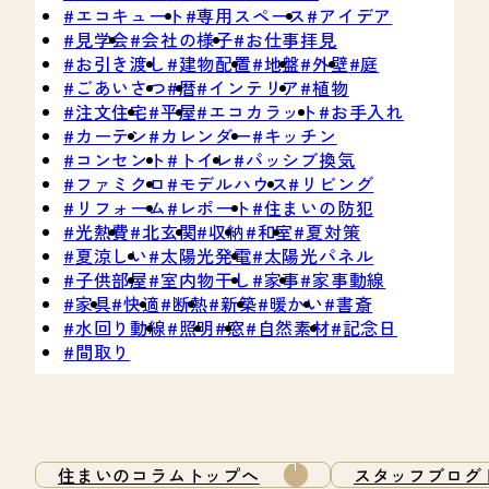
エコキュート
専用スペース
アイデア
見学会
会社の様子
お仕事拝見
お引き渡し
建物配置
地盤
外壁
庭
ごあいさつ
暦
インテリア
植物
注文住宅
平屋
エコカラット
お手入れ
カーテン
カレンダー
キッチン
コンセント
トイレ
パッシブ換気
ファミクロ
モデルハウス
リビング
リフォーム
レポート
住まいの防犯
光熱費
北玄関
収納
和室
夏対策
夏涼しい
太陽光発電
太陽光パネル
子供部屋
室内物干し
家事
家事動線
家具
快適
断熱
新築
暖かい
書斎
水回り動線
照明
窓
自然素材
記念日
間取り
住まいのコラムトップへ
スタッフブログ