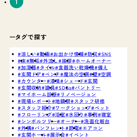
タグで探す
涼しい
動画
お出かけ情報
防災
SNS
床
無垢
外流し
挨拶
ホームオーナー
加湿器
タイル
食器洗い乾燥機
備え
1
玄関ドア
ベンチ
魔法の空調
壁
空調
カウンター
漆喰
シェード
玄関
玄関収納
建具
SDGs
パントリー
マイホーム診断
リノベージョン
現場レポート
地鎮祭
スタッフ研修
スタッフ紹介
ワークショップ
ペット
フローリング
浴室
水回り
事例
寝室
シンボルツリー
オーナー
洗面化粧台
外構
パンフレット
節電
エアコン
玄関ホール
展示会
イベント