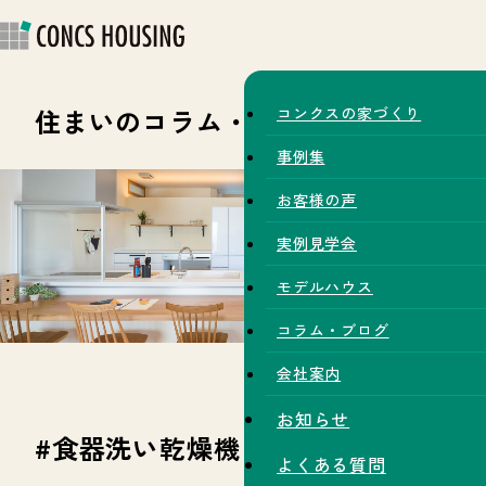
住まいのコラム・スタッフブログ
コンクスの家づくり
事例集
お客様の声
実例見学会
モデルハウス
コラム・ブログ
会社案内
お知らせ
#食器洗い乾燥機
よくある質問