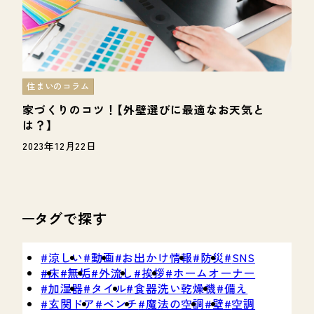
住まいのコラム
家づくりのコツ！【外壁選びに最適なお天気と
は？】
2023年12月22日
タグで探す
涼しい
動画
お出かけ情報
防災
SNS
床
無垢
外流し
挨拶
ホームオーナー
加湿器
タイル
食器洗い乾燥機
備え
玄関ドア
ベンチ
魔法の空調
壁
空調