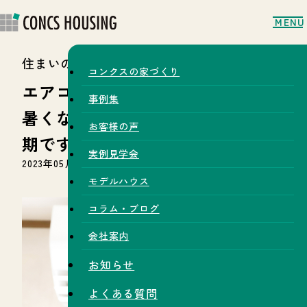
MENU
住まいのコラム
コンクスの家づくり
エアコン点検していますか？
事例集
暑くなる前の今が点検おすすめ時
お客様の声
期です！
実例見学会
2023年05月05日
モデルハウス
コラム・ブログ
会社案内
お知らせ
よくある質問