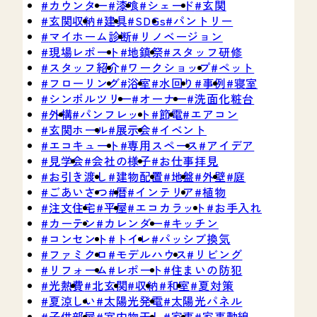
カウンター
漆喰
シェード
玄関
玄関収納
建具
SDGs
パントリー
マイホーム診断
リノベージョン
現場レポート
地鎮祭
スタッフ研修
スタッフ紹介
ワークショップ
ペット
フローリング
浴室
水回り
事例
寝室
シンボルツリー
オーナー
洗面化粧台
外構
パンフレット
節電
エアコン
玄関ホール
展示会
イベント
エコキュート
専用スペース
アイデア
見学会
会社の様子
お仕事拝見
お引き渡し
建物配置
地盤
外壁
庭
ごあいさつ
暦
インテリア
植物
注文住宅
平屋
エコカラット
お手入れ
カーテン
カレンダー
キッチン
コンセント
トイレ
パッシブ換気
ファミクロ
モデルハウス
リビング
リフォーム
レポート
住まいの防犯
光熱費
北玄関
収納
和室
夏対策
夏涼しい
太陽光発電
太陽光パネル
子供部屋
室内物干し
家事
家事動線