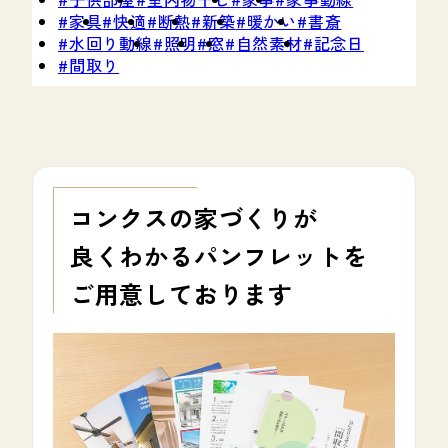
家具
快適
断熱
新築
暖かい
書斎
水回り動線
照明
窓
自然素材
記念日
間取り
コンクスの家づくりが
良くわかる
パンフレットを
ご用意しております