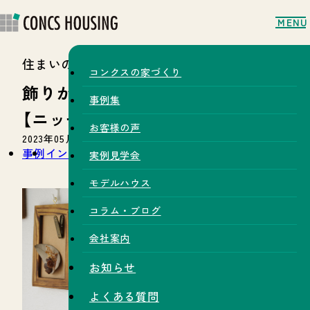
MENU
住まいのコラム
コンクスの家づくり
飾りから実用的なものまで
事例集
【ニッチ】のご紹介
お客様の声
2023年05月12日
事例
インテリア
トイレ
実例見学会
モデルハウス
コラム・ブログ
会社案内
お知らせ
よくある質問