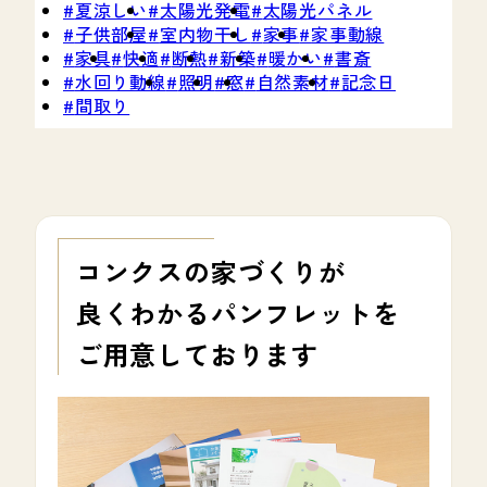
夏涼しい
太陽光発電
太陽光パネル
子供部屋
室内物干し
家事
家事動線
家具
快適
断熱
新築
暖かい
書斎
水回り動線
照明
窓
自然素材
記念日
間取り
コンクスの家づくりが
良くわかる
パンフレットを
ご用意しております