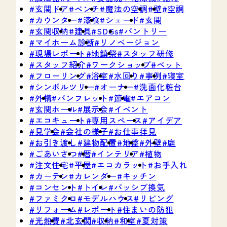
玄関ドア
ベンチ
魔法の空調
壁
空調
カウンター
漆喰
シェード
玄関
玄関収納
建具
SDGs
パントリー
マイホーム診断
リノベージョン
現場レポート
地鎮祭
スタッフ研修
スタッフ紹介
ワークショップ
ペット
フローリング
浴室
水回り
事例
寝室
シンボルツリー
オーナー
洗面化粧台
外構
パンフレット
節電
エアコン
玄関ホール
展示会
イベント
エコキュート
専用スペース
アイデア
見学会
会社の様子
お仕事拝見
お引き渡し
建物配置
地盤
外壁
庭
ごあいさつ
暦
インテリア
植物
注文住宅
平屋
エコカラット
お手入れ
カーテン
カレンダー
キッチン
コンセント
トイレ
パッシブ換気
ファミクロ
モデルハウス
リビング
リフォーム
レポート
住まいの防犯
光熱費
北玄関
収納
和室
夏対策