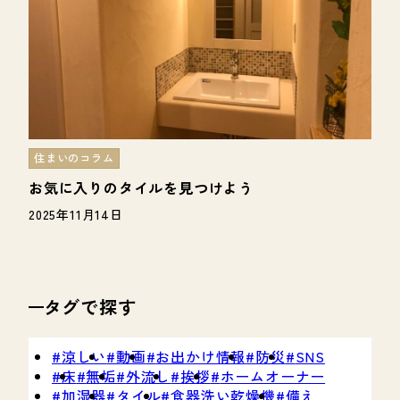
住まいのコラム
お気に入りのタイルを見つけよう
2025年11月14日
タグで探す
涼しい
動画
お出かけ情報
防災
SNS
床
無垢
外流し
挨拶
ホームオーナー
加湿器
タイル
食器洗い乾燥機
備え