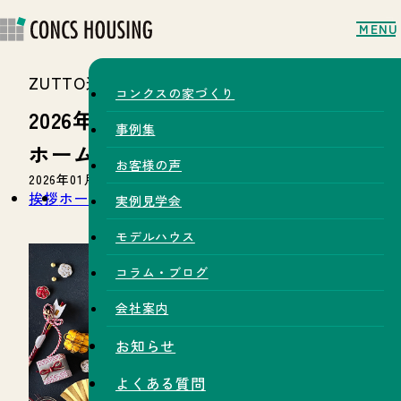
MENU
ZUTTO通信
コンクスの家づくり
2026年
事例集
ホームオーナー様へ新年のご挨拶
お客様の声
2026年01月08日
挨拶
ホームオーナー
実例見学会
モデルハウス
コラム・ブログ
会社案内
お知らせ
よくある質問