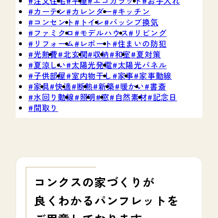
注文住宅
平屋
エコカラット
お手入れ
カーテン
カレンダー
キッチン
コンセント
トイレ
パッシブ換気
ファミクロ
モデルハウス
リビング
リフォーム
レポート
住まいの防犯
光熱費
北玄関
収納
和室
夏対策
夏涼しい
太陽光発電
太陽光パネル
子供部屋
室内物干し
家事
家事動線
家具
快適
断熱
新築
暖かい
書斎
水回り動線
照明
窓
自然素材
記念日
間取り
コンクスの家づくりが
良くわかる
パンフレットを