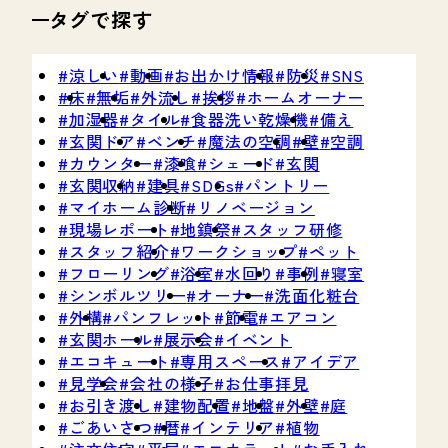
タグで探す
涼しい
動画
お出かけ情報
防災
SNS
床
無垢
外流し
挨拶
ホームオーナー
加湿器
タイル
食器洗い乾燥機
備え
玄関ドア
ベンチ
魔法の空調
壁
空調
カウンター
漆喰
シェード
玄関
玄関収納
建具
SDGs
パントリー
マイホーム診断
リノベージョン
現場レポート
地鎮祭
スタッフ研修
スタッフ紹介
ワークショップ
ペット
フローリング
浴室
水回り
事例
寝室
シンボルツリー
オーナー
洗面化粧台
外構
パンフレット
節電
エアコン
玄関ホール
展示会
イベント
エコキュート
専用スペース
アイデア
見学会
会社の様子
お仕事拝見
お引き渡し
建物配置
地盤
外壁
庭
ごあいさつ
暦
インテリア
植物