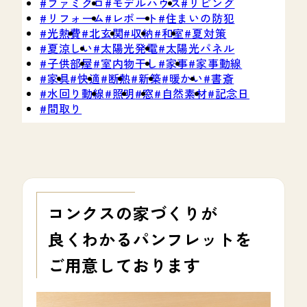
ファミクロ
モデルハウス
リビング
リフォーム
レポート
住まいの防犯
光熱費
北玄関
収納
和室
夏対策
夏涼しい
太陽光発電
太陽光パネル
子供部屋
室内物干し
家事
家事動線
家具
快適
断熱
新築
暖かい
書斎
水回り動線
照明
窓
自然素材
記念日
間取り
コンクスの家づくりが
良くわかる
パンフレットを
ご用意しております