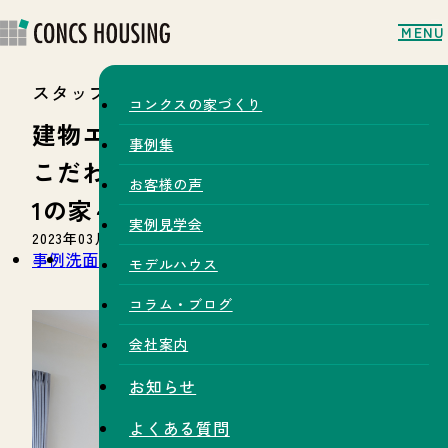
MENU
スタッフブログ
コンクスの家づくり
建物エピソード～前橋市・
事例集
こだわり造作洗面のある平屋＋
お客様の声
1の家～
実例見学会
2023年03月21日
事例
洗面化粧台
平屋
モデルハウス
コラム・ブログ
会社案内
お知らせ
よくある質問