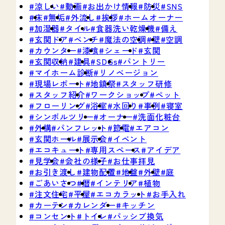
涼しい
動画
お出かけ情報
防災
SNS
床
無垢
外流し
挨拶
ホームオーナー
加湿器
タイル
食器洗い乾燥機
備え
玄関ドア
ベンチ
魔法の空調
壁
空調
カウンター
漆喰
シェード
玄関
玄関収納
建具
SDGs
パントリー
マイホーム診断
リノベージョン
現場レポート
地鎮祭
スタッフ研修
スタッフ紹介
ワークショップ
ペット
フローリング
浴室
水回り
事例
寝室
シンボルツリー
オーナー
洗面化粧台
外構
パンフレット
節電
エアコン
玄関ホール
展示会
イベント
エコキュート
専用スペース
アイデア
見学会
会社の様子
お仕事拝見
お引き渡し
建物配置
地盤
外壁
庭
ごあいさつ
暦
インテリア
植物
注文住宅
平屋
エコカラット
お手入れ
カーテン
カレンダー
キッチン
コンセント
トイレ
パッシブ換気