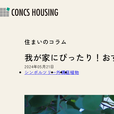
快適・安心の住まい
ス
ラ
住まいのコラム
我が家にぴったり！おす
2024年05月21日
シンボルツリー
外構
庭
植物