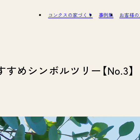
コンクスの家づくり
事例集
お
タッフ紹介
インナップ
職人さん紹介
モデルハウスのご紹介
スタッフ募集
ガイドブック
SDGs
すめシンボルツリー【No.3】