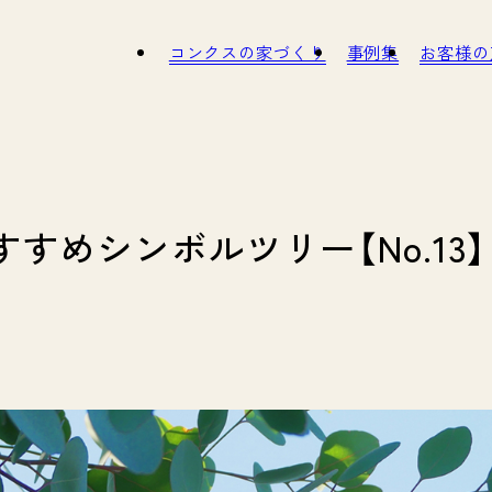
コンクスの家づくり
事例集
お
タッフ紹介
インナップ
職人さん紹介
モデルハウスのご紹介
スタッフ募集
ガイドブック
SDGs
すめシンボルツリー【No.13】