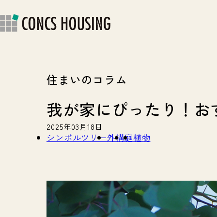
快適・安心の住まい
ス
ラ
住まいのコラム
我が家にぴったり！おす
2025年03月18日
シンボルツリー
外構
庭
植物