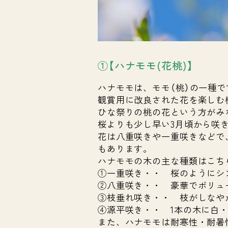
①【ハナモモ(花桃)】
ハナモモは、モモ（桃）の一種
観賞用に改良された花を楽しむ
ひな祭りの桃の花という方がみ
桜よりも少し早い3月頃から咲
花は八重咲きや一重咲きなどで
もあります。
ハナモモの木の主な種類はこち
①一重咲き・・ 桜のようにシ
②八重咲き・・ 豪華でボリュ
③枝垂れ咲き・・ 枝がしなや
④源平咲き・・ 1本の木に白
また、ハナモモは耐寒性・耐暑