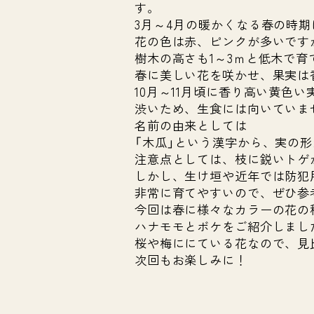
す。
3月～4月の暖かくなる春の時
花の色は赤、ピンクが多いです
樹木の高さも1～3ｍと低木で
春に美しい花を咲かせ、果実は
10月～11月頃に香り高い黄色
渋いため、生食には向いていま
名前の由来としては
「木瓜」という漢字から、実の
注意点としては、枝に鋭いトゲ
しかし、生け垣や近年では防犯
非常に育てやすいので、ぜひ参
今回は春に様々なカラーの花の
ハナモモとボケをご紹介しまし
桜や梅ににている花なので、見
次回もお楽しみに！