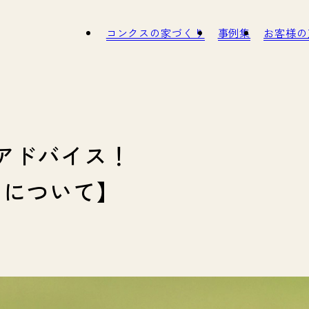
コンクスの家づくり
事例集
お
タッフ紹介
インナップ
職人さん紹介
モデルハウスのご紹介
スタッフ募集
ガイドブック
SDGs
アドバイス！
について】