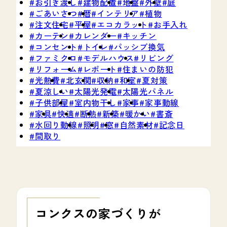
お引き渡し
建物配置
地盤
外壁
庭
ごあいさつ
暦
インテリア
植物
注文住宅
平屋
エコカラット
お手入れ
カーテン
カレンダー
キッチン
コンセント
トイレ
パッシブ換気
ファミクロ
モデルハウス
リビング
リフォーム
レポート
住まいの防犯
光熱費
北玄関
収納
和室
夏対策
夏涼しい
太陽光発電
太陽光パネル
子供部屋
室内物干し
家事
家事動線
家具
快適
断熱
新築
暖かい
書斎
水回り動線
照明
窓
自然素材
記念日
間取り
コンクスの家づくりが