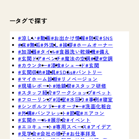
タグで探す
涼しい
動画
お出かけ情報
防災
SNS
床
無垢
外流し
挨拶
ホームオーナー
加湿器
タイル
食器洗い乾燥機
備え
玄関ドア
ベンチ
魔法の空調
壁
空調
カウンター
漆喰
シェード
玄関
玄関収納
建具
SDGs
パントリー
マイホーム診断
リノベージョン
現場レポート
地鎮祭
スタッフ研修
スタッフ紹介
ワークショップ
ペット
フローリング
浴室
水回り
事例
寝室
シンボルツリー
オーナー
洗面化粧台
外構
パンフレット
節電
エアコン
玄関ホール
展示会
イベント
エコキュート
専用スペース
アイデア
見学会
会社の様子
お仕事拝見