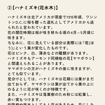
②【ハナミズキ(花水木)】
ハナミズキは北アメリカが原産で1915年頃、ワシン
トンD.C.に桜を贈った返礼としてアメリカから送
られたと言われています。
花の開花時期は桜が咲き終わる頃の4月～5月頃に
咲きます。
ちなみに、花に見えている部分は実際には『苞(ほ
う)』という葉が変化したものです。
花はピンク、白、薄赤などの種類があります。
ハナミズキもアーモンド同様他の花【ヤマボウシ】
と間違えられることがあります。
ヤマボウシの方がハナミズキの後に咲きますが、
とても似ています。
見分けとしては、ハナミズキは花期には葉がまだ
出ておらず、ヤマボウシは葉が出てから葉の上に
のるように花が咲くのが特徴です。
また、ハナミズキは落葉樹のため秋には紅葉し、
赤い実もつけます。
街路樹や庭木としても人気があるため、目にした