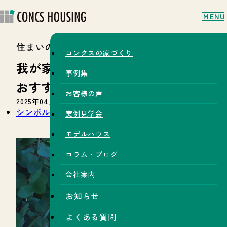
MENU
住まいのコラム
コンクスの家づくり
我が家にぴったり！
事例集
おすすめシンボルツリー【No.14】
お客様の声
2025年04月18日
シンボルツリー
外構
庭
植物
実例見学会
モデルハウス
コラム・ブログ
会社案内
お知らせ
よくある質問