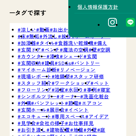
個人情報保護方針
タグで探す
涼しい
動画
お出かけ情報
防災
SNS
床
無垢
外流し
挨拶
ホームオーナー
加湿器
タイル
食器洗い乾燥機
備え
玄関ドア
ベンチ
魔法の空調
壁
空調
カウンター
漆喰
シェード
玄関
玄関収納
建具
SDGs
パントリー
マイホーム診断
リノベージョン
現場レポート
地鎮祭
スタッフ研修
スタッフ紹介
ワークショップ
ペット
フローリング
浴室
水回り
事例
寝室
シンボルツリー
オーナー
洗面化粧台
外構
パンフレット
節電
エアコン
玄関ホール
展示会
イベント
エコキュート
専用スペース
アイデア
見学会
会社の様子
お仕事拝見
お引き渡し
建物配置
地盤
外壁
庭