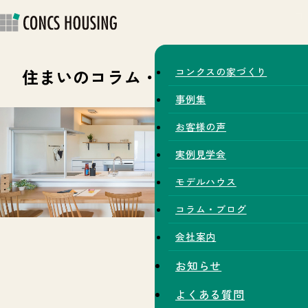
住まいのコラム・スタッフブログ
コンクスの家づくり
事例集
お客様の声
実例見学会
モデルハウス
コラム・ブログ
会社案内
お知らせ
よくある質問