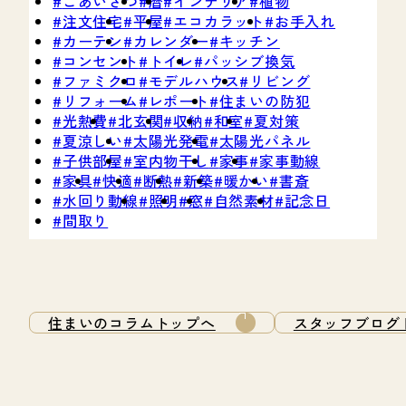
ごあいさつ
暦
インテリア
植物
注文住宅
平屋
エコカラット
お手入れ
カーテン
カレンダー
キッチン
コンセント
トイレ
パッシブ換気
ファミクロ
モデルハウス
リビング
リフォーム
レポート
住まいの防犯
光熱費
北玄関
収納
和室
夏対策
夏涼しい
太陽光発電
太陽光パネル
子供部屋
室内物干し
家事
家事動線
家具
快適
断熱
新築
暖かい
書斎
水回り動線
照明
窓
自然素材
記念日
間取り
住まいのコラムトップへ
スタッフブログ