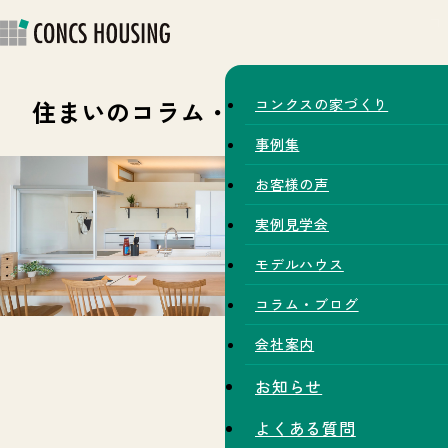
住まいのコラム・スタッフブログ
コンクスの家づくり
事例集
お客様の声
実例見学会
モデルハウス
コラム・ブログ
会社案内
お知らせ
よくある質問