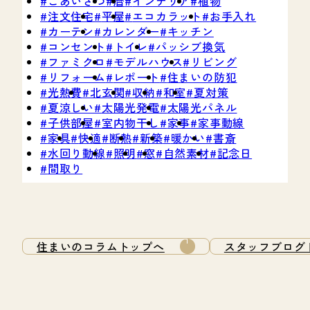
ごあいさつ
暦
インテリア
植物
注文住宅
平屋
エコカラット
お手入れ
カーテン
カレンダー
キッチン
コンセント
トイレ
パッシブ換気
ファミクロ
モデルハウス
リビング
リフォーム
レポート
住まいの防犯
光熱費
北玄関
収納
和室
夏対策
夏涼しい
太陽光発電
太陽光パネル
子供部屋
室内物干し
家事
家事動線
家具
快適
断熱
新築
暖かい
書斎
水回り動線
照明
窓
自然素材
記念日
間取り
住まいのコラムトップへ
スタッフブログ