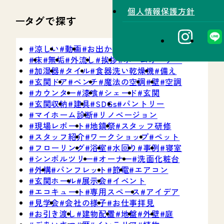
個人情報保護方針
タグで探す
涼しい
動画
お出かけ情報
防災
SNS
床
無垢
外流し
挨拶
ホームオーナー
加湿器
タイル
食器洗い乾燥機
備え
玄関ドア
ベンチ
魔法の空調
壁
空調
カウンター
漆喰
シェード
玄関
玄関収納
建具
SDGs
パントリー
マイホーム診断
リノベージョン
現場レポート
地鎮祭
スタッフ研修
スタッフ紹介
ワークショップ
ペット
フローリング
浴室
水回り
事例
寝室
シンボルツリー
オーナー
洗面化粧台
外構
パンフレット
節電
エアコン
玄関ホール
展示会
イベント
エコキュート
専用スペース
アイデア
見学会
会社の様子
お仕事拝見
お引き渡し
建物配置
地盤
外壁
庭