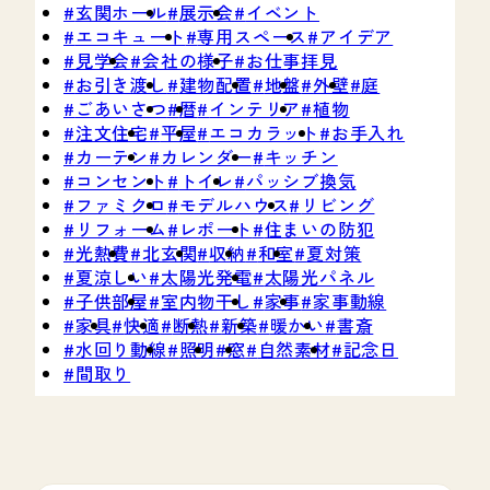
玄関ホール
展示会
イベント
エコキュート
専用スペース
アイデア
見学会
会社の様子
お仕事拝見
お引き渡し
建物配置
地盤
外壁
庭
ごあいさつ
暦
インテリア
植物
注文住宅
平屋
エコカラット
お手入れ
カーテン
カレンダー
キッチン
コンセント
トイレ
パッシブ換気
ファミクロ
モデルハウス
リビング
リフォーム
レポート
住まいの防犯
光熱費
北玄関
収納
和室
夏対策
夏涼しい
太陽光発電
太陽光パネル
子供部屋
室内物干し
家事
家事動線
家具
快適
断熱
新築
暖かい
書斎
水回り動線
照明
窓
自然素材
記念日
間取り