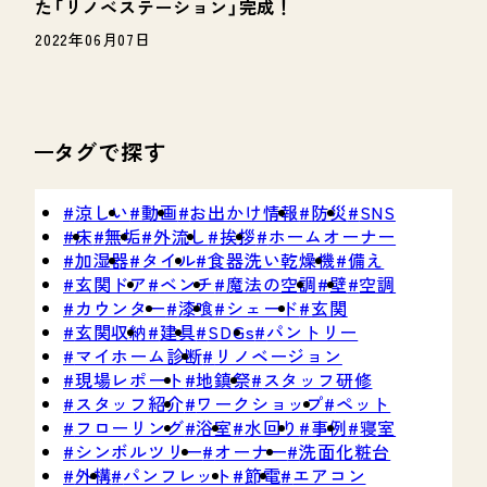
た「リノベステーション」完成！
2022年06月07日
タグで探す
涼しい
動画
お出かけ情報
防災
SNS
床
無垢
外流し
挨拶
ホームオーナー
加湿器
タイル
食器洗い乾燥機
備え
玄関ドア
ベンチ
魔法の空調
壁
空調
カウンター
漆喰
シェード
玄関
玄関収納
建具
SDGs
パントリー
マイホーム診断
リノベージョン
現場レポート
地鎮祭
スタッフ研修
スタッフ紹介
ワークショップ
ペット
フローリング
浴室
水回り
事例
寝室
シンボルツリー
オーナー
洗面化粧台
外構
パンフレット
節電
エアコン