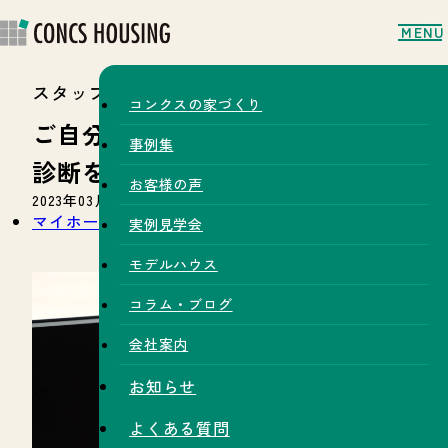
MENU
スタッフブログ
コンクスの家づくり
ご自分で簡単に出来るマイホーム
事例集
診断をしてみませんか？
お客様の声
2023年03月25日
マイホーム診断
リノベージョン
実例見学会
モデルハウス
コラム・ブログ
会社案内
お知らせ
よくある質問