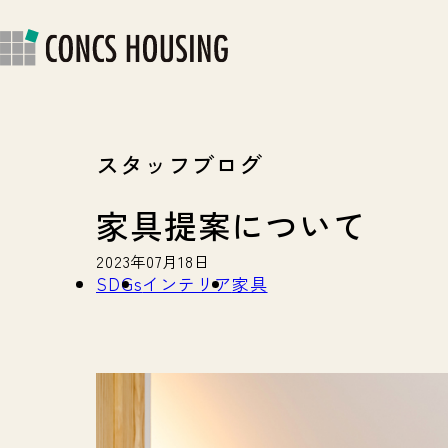
快適・安心の住まい
ス
ラ
スタッフブログ
家具提案について
2023年07月18日
SDGs
インテリア
家具