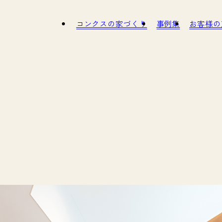
コンクスの家づくり
事例集
お
タッフ紹介
インナップ
職人さん紹介
モデルハウスのご紹介
スタッフ募集
ガイドブック
SDGs