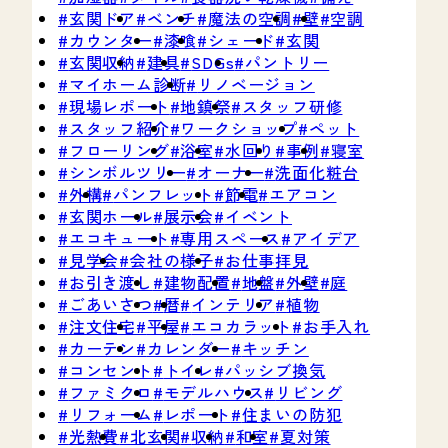
玄関ドア
ベンチ
魔法の空調
壁
空調
カウンター
漆喰
シェード
玄関
玄関収納
建具
SDGs
パントリー
マイホーム診断
リノベージョン
現場レポート
地鎮祭
スタッフ研修
スタッフ紹介
ワークショップ
ペット
フローリング
浴室
水回り
事例
寝室
シンボルツリー
オーナー
洗面化粧台
外構
パンフレット
節電
エアコン
玄関ホール
展示会
イベント
エコキュート
専用スペース
アイデア
見学会
会社の様子
お仕事拝見
お引き渡し
建物配置
地盤
外壁
庭
ごあいさつ
暦
インテリア
植物
注文住宅
平屋
エコカラット
お手入れ
カーテン
カレンダー
キッチン
コンセント
トイレ
パッシブ換気
ファミクロ
モデルハウス
リビング
リフォーム
レポート
住まいの防犯
光熱費
北玄関
収納
和室
夏対策