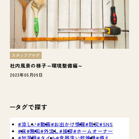
スタッフブログ
社内風景の様子～環境整備編～
2023年05月09日
タグで探す
涼しい
動画
お出かけ情報
防災
SNS
床
無垢
外流し
挨拶
ホームオーナー
加湿器
タイル
食器洗い乾燥機
備え