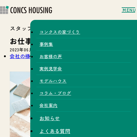
MENU
スタッフブログ
コンクスの家づくり
お仕事紹介～コーディネーター～
事例集
2023年06月09日
会社の様子
お仕事拝見
お客様の声
実例見学会
モデルハウス
コラム・ブログ
会社案内
お知らせ
よくある質問