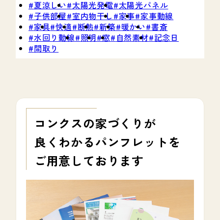
夏涼しい
太陽光発電
太陽光パネル
子供部屋
室内物干し
家事
家事動線
家具
快適
断熱
新築
暖かい
書斎
水回り動線
照明
窓
自然素材
記念日
間取り
コンクスの家づくりが
良くわかる
パンフレットを
ご用意しております