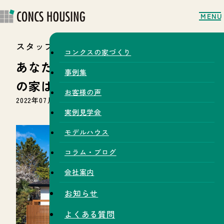
MENU
スタッフブログ
コンクスの家づくり
あなたに合うコンクスハウジング
事例集
の家はこれ！〜集い〜
お客様の声
2022年07月19日
実例見学会
モデルハウス
コラム・ブログ
会社案内
お知らせ
よくある質問