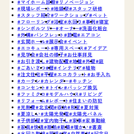
マイホーム診断
リノベージョン
現場レポート
地鎮祭
スタッフ研修
スタッフ紹介
ワークショップ
ペット
フローリング
浴室
水回り
事例
寝室
シンボルツリー
オーナー
洗面化粧台
外構
パンフレット
節電
エアコン
玄関ホール
展示会
イベント
エコキュート
専用スペース
アイデア
見学会
会社の様子
お仕事拝見
お引き渡し
建物配置
地盤
外壁
庭
ごあいさつ
暦
インテリア
植物
注文住宅
平屋
エコカラット
お手入れ
カーテン
カレンダー
キッチン
コンセント
トイレ
パッシブ換気
ファミクロ
モデルハウス
リビング
リフォーム
レポート
住まいの防犯
光熱費
北玄関
収納
和室
夏対策
夏涼しい
太陽光発電
太陽光パネル
子供部屋
室内物干し
家事
家事動線
家具
快適
断熱
新築
暖かい
書斎
水回り動線
照明
窓
自然素材
記念日