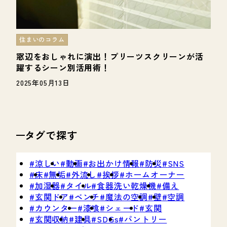
住まいのコラム
窓辺をおしゃれに演出！プリーツスクリーンが活
躍するシーン別活用術！
2025年05月13日
タグで探す
涼しい
動画
お出かけ情報
防災
SNS
床
無垢
外流し
挨拶
ホームオーナー
加湿器
タイル
食器洗い乾燥機
備え
玄関ドア
ベンチ
魔法の空調
壁
空調
カウンター
漆喰
シェード
玄関
玄関収納
建具
SDGs
パントリー