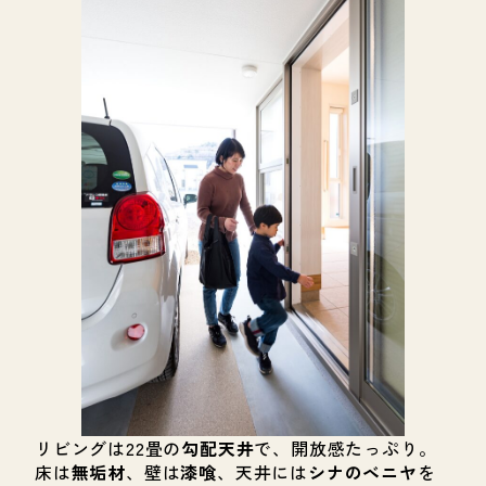
リビングは22畳の
勾配天井
で、開放感たっぷり。
床は
無垢材
、壁は
漆喰
、天井には
シナのベニヤ
を