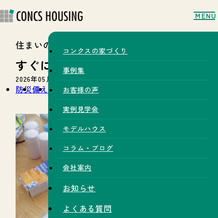
MENU
住まいのコラム
コンクスの家づくり
すぐにできる防災の備えとは何か
事例集
2026年05月15日
防災
備え
玄関ドア
お客様の声
実例見学会
モデルハウス
コラム・ブログ
会社案内
お知らせ
よくある質問