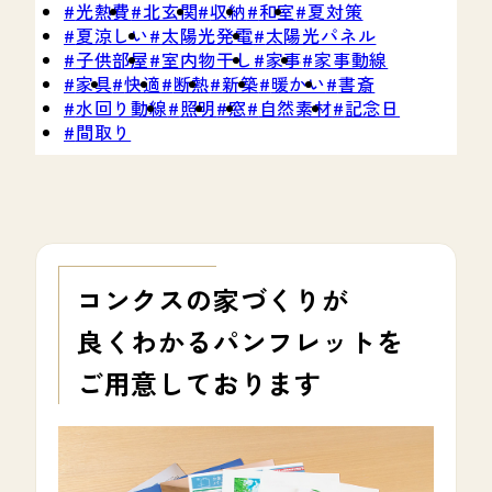
光熱費
北玄関
収納
和室
夏対策
夏涼しい
太陽光発電
太陽光パネル
子供部屋
室内物干し
家事
家事動線
家具
快適
断熱
新築
暖かい
書斎
水回り動線
照明
窓
自然素材
記念日
間取り
コンクスの家づくりが
良くわかる
パンフレットを
ご用意しております