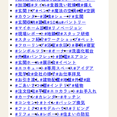
加湿器
タイル
食器洗い乾燥機
備え
玄関ドア
ベンチ
魔法の空調
壁
空調
カウンター
漆喰
シェード
玄関
玄関収納
建具
SDGs
パントリー
マイホーム診断
リノベージョン
現場レポート
地鎮祭
スタッフ研修
スタッフ紹介
ワークショップ
ペット
フローリング
浴室
水回り
事例
寝室
シンボルツリー
オーナー
洗面化粧台
外構
パンフレット
節電
エアコン
玄関ホール
展示会
イベント
エコキュート
専用スペース
アイデア
見学会
会社の様子
お仕事拝見
お引き渡し
建物配置
地盤
外壁
庭
ごあいさつ
暦
インテリア
植物
注文住宅
平屋
エコカラット
お手入れ
カーテン
カレンダー
キッチン
コンセント
トイレ
パッシブ換気
ファミクロ
モデルハウス
リビング
リフォーム
レポート
住まいの防犯