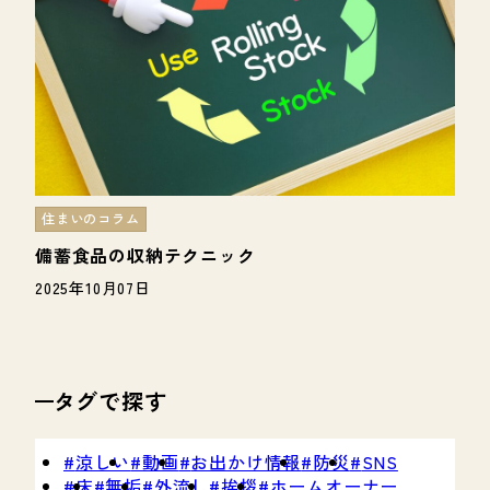
住まいのコラム
備蓄食品の収納テクニック
2025年10月07日
タグで探す
涼しい
動画
お出かけ情報
防災
SNS
床
無垢
外流し
挨拶
ホームオーナー