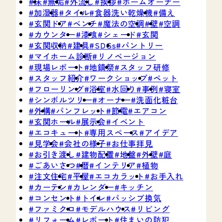
床
無垢
外流し
挨拶
ホームオーナー
加湿器
タイル
食器洗い乾燥機
備え
玄関ドア
ベンチ
魔法の空調
壁
空調
カウンター
漆喰
シェード
玄関
玄関収納
建具
SDGs
パントリー
マイホーム診断
リノベージョン
現場レポート
地鎮祭
スタッフ研修
スタッフ紹介
ワークショップ
ペット
フローリング
浴室
水回り
事例
寝室
シンボルツリー
オーナー
洗面化粧台
外構
パンフレット
節電
エアコン
玄関ホール
展示会
イベント
エコキュート
専用スペース
アイデア
見学会
会社の様子
お仕事拝見
お引き渡し
建物配置
地盤
外壁
庭
ごあいさつ
暦
インテリア
植物
注文住宅
平屋
エコカラット
お手入れ
カーテン
カレンダー
キッチン
コンセント
トイレ
パッシブ換気
ファミクロ
モデルハウス
リビング
リフォーム
レポート
住まいの防犯