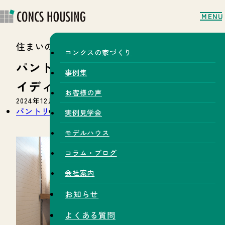
MENU
住まいのコラム
コンクスの家づくり
パントリー収納のちょっとしたア
事例集
イディア
お客様の声
2024年12月10日
パントリー
キッチン
収納
実例見学会
モデルハウス
コラム・ブログ
会社案内
お知らせ
よくある質問