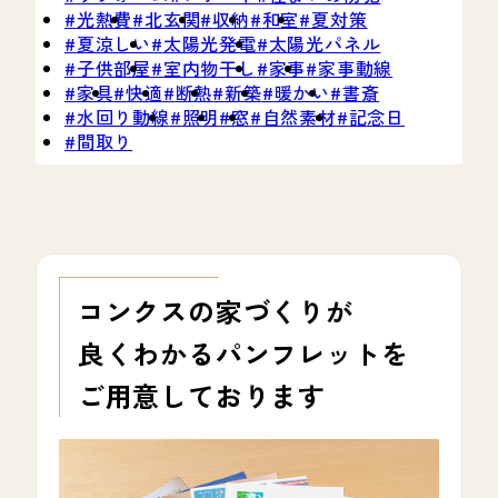
光熱費
北玄関
収納
和室
夏対策
夏涼しい
太陽光発電
太陽光パネル
子供部屋
室内物干し
家事
家事動線
家具
快適
断熱
新築
暖かい
書斎
水回り動線
照明
窓
自然素材
記念日
間取り
コンクスの家づくりが
良くわかる
パンフレットを
ご用意しております