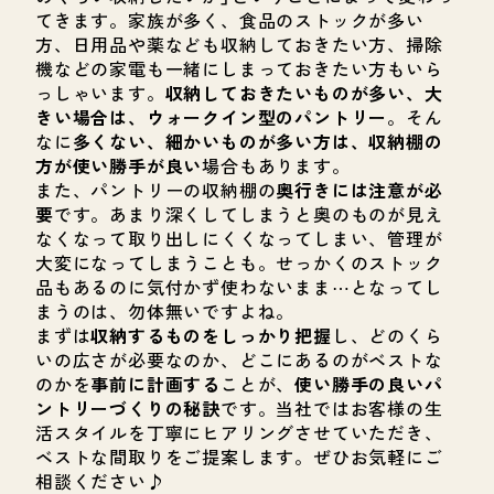
てきます。家族が多く、食品のストックが多い
方、日用品や薬なども収納しておきたい方、掃除
機などの家電も一緒にしまっておきたい方もいら
っしゃいます。
収納しておきたいものが多い、大
きい場合は、ウォークイン型のパントリー
。そん
なに
多くない、細かいものが多い方は、収納棚の
方が使い勝手が良い
場合もあります。
また、パントリーの収納棚の
奥行きには注意が必
要
です。あまり深くしてしまうと奥のものが見え
なくなって取り出しにくくなってしまい、管理が
大変になってしまうことも。せっかくのストック
品もあるのに気付かず使わないまま⋯となってし
まうのは、勿体無いですよね。
まずは
収納するものをしっかり把握
し、どのくら
いの広さが必要なのか、どこにあるのがベストな
のかを
事前に計画する
ことが、
使い勝手の良いパ
ントリーづくりの秘訣
です。当社ではお客様の生
活スタイルを丁寧にヒアリングさせていただき、
ベストな間取りをご提案します。ぜひお気軽にご
相談ください♪