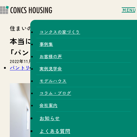
MENU
住まいのコラム
コンクスの家づくり
本当に使い勝手の良い
事例集
「パントリー」をつくる！
お客様の声
2022年11月03日
パントリー
キッチン
収納
実例見学会
モデルハウス
コラム・ブログ
会社案内
お知らせ
よくある質問