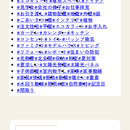
エコキュート
専用スペース
アイデア
見学会
会社の様子
お仕事拝見
お引き渡し
建物配置
地盤
外壁
庭
ごあいさつ
暦
インテリア
植物
注文住宅
平屋
エコカラット
お手入れ
カーテン
カレンダー
キッチン
コンセント
トイレ
パッシブ換気
ファミクロ
モデルハウス
リビング
リフォーム
レポート
住まいの防犯
光熱費
北玄関
収納
和室
夏対策
夏涼しい
太陽光発電
太陽光パネル
子供部屋
室内物干し
家事
家事動線
家具
快適
断熱
新築
暖かい
書斎
水回り動線
照明
窓
自然素材
記念日
間取り