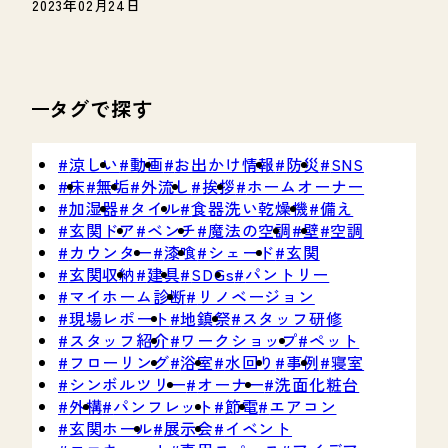
2023年02月24日
タグで探す
涼しい
動画
お出かけ情報
防災
SNS
床
無垢
外流し
挨拶
ホームオーナー
加湿器
タイル
食器洗い乾燥機
備え
玄関ドア
ベンチ
魔法の空調
壁
空調
カウンター
漆喰
シェード
玄関
玄関収納
建具
SDGs
パントリー
マイホーム診断
リノベージョン
現場レポート
地鎮祭
スタッフ研修
スタッフ紹介
ワークショップ
ペット
フローリング
浴室
水回り
事例
寝室
シンボルツリー
オーナー
洗面化粧台
外構
パンフレット
節電
エアコン
玄関ホール
展示会
イベント