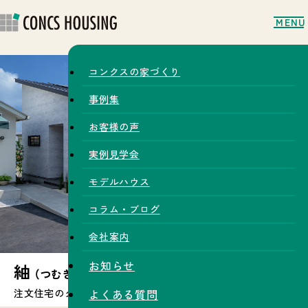
MENU
コンクスの家づくり
事例集
お客様の声
実例見学会
モデルハウス
コラム・ブログ
会社案内
お知らせ
紬
（つむぎ）
注文住宅のクオリティを手の届く価格で
よくある質問