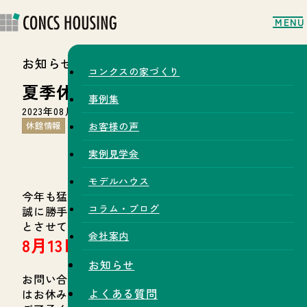
MENU
お知らせ
コンクスの家づくり
夏季休業のお知らせ
事例集
2023年08月01日
休館情報
お客様の声
実例見学会
モデルハウス
今年も猛暑の夏となりました。
コラム・ブログ
誠に勝手ではございますが、以下の通り夏季休業
とさせていただきます。
会社案内
8月13日(日)～16日(水)
お知らせ
お問い合わせ等の対応につきましても、上記期間
よくある質問
はお休みとなりますので