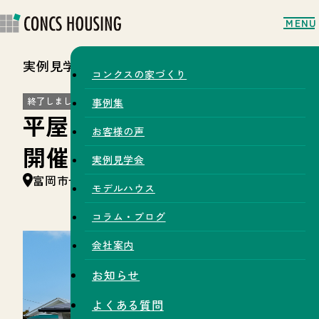
MENU
実例見学会
コンクスの家づくり
終了しました
事例集
平屋モデルハウス見学会
お客様の声
開催
実例見学会
富岡市七日市
モデルハウス
コラム・ブログ
会社案内
お知らせ
よくある質問