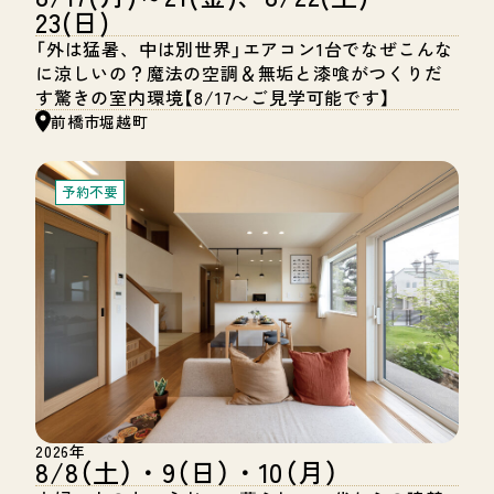
23(日)
「外は猛暑、中は別世界」エアコン1台でなぜこんな
に涼しいの？魔法の空調＆無垢と漆喰がつくりだ
す驚きの室内環境【8/17〜ご見学可能です】
前橋市堀越町
予約不要
2026年
8/8（土）・9（日）・10（月）