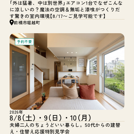
「外は猛暑、中は別世界」エアコン1台でなぜこんな
に涼しいの？魔法の空調＆無垢と漆喰がつくりだ
す驚きの室内環境【8/17〜ご見学可能です】
前橋市堀越町
予約不要
2026年
8/8（土）・9（日）・10（月）
夫婦二人のちょうどいい暮らし。50代からの建替
え・住替え応援特別見学会