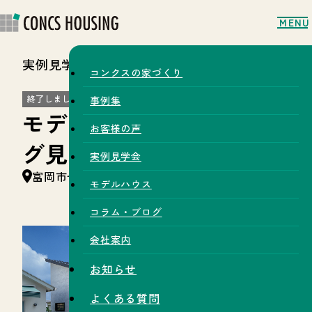
MENU
実例見学会
コンクスの家づくり
終了しました
事例集
モデルハウスオープニン
お客様の声
グ見学会開催
実例見学会
富岡市七日市
モデルハウス
コラム・ブログ
会社案内
お知らせ
よくある質問